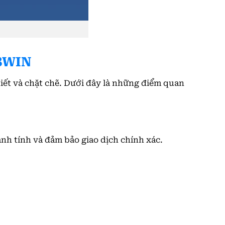
78WIN
iết và chặt chẽ. Dưới đây là những điểm quan
anh tính và đảm bảo giao dịch chính xác.