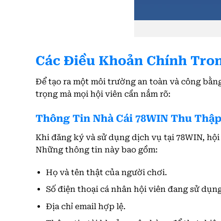
Các Điều Khoản Chính Tron
Để tạo ra một môi trường an toàn và công bằn
trọng mà mọi hội viên cần nắm rõ:
Thông Tin Nhà Cái 78WIN Thu Thập
Khi đăng ký và sử dụng dịch vụ tại 78WIN, hội
Những thông tin này bao gồm:
Họ và tên thật của người chơi.
Số điện thoại cá nhân hội viên đang sử dụng
Địa chỉ email hợp lệ.