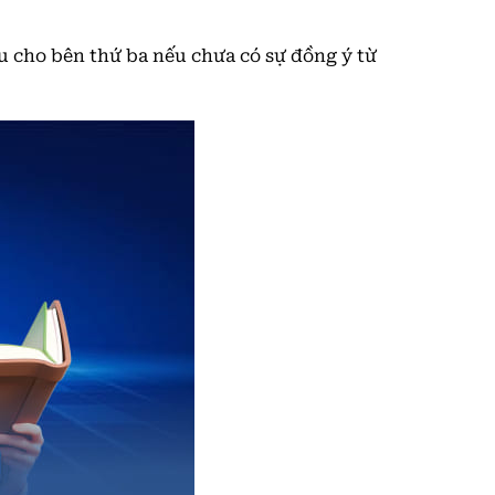
ệu cho bên thứ ba nếu chưa có sự đồng ý từ