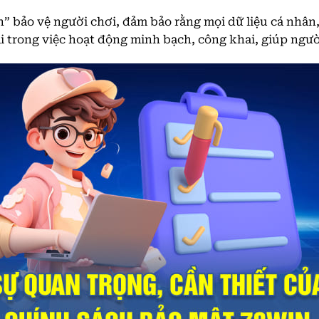
n” bảo vệ người chơi, đảm bảo rằng mọi dữ liệu cá nhân,
ái trong việc hoạt động minh bạch, công khai, giúp ngư