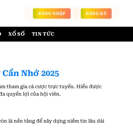
ĐĂNG NHẬP
ĐĂNG KÝ
O
XỔ SỐ
TIN TỨC
 Cần Nhớ 2025
tâm tham gia cá cược trực tuyến. Hiểu được
đa quyền lợi của hội viên.
còn là nền tảng để xây dựng niềm tin lâu dài