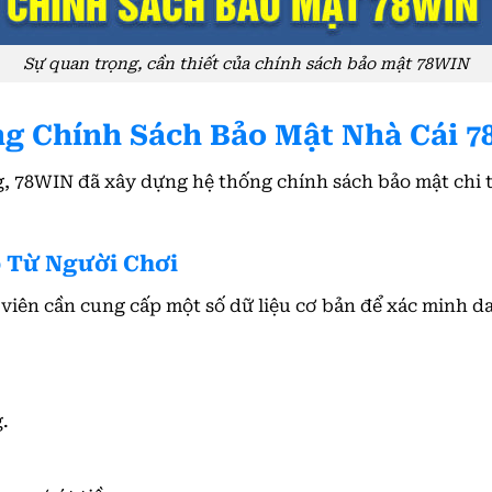
Sự quan trọng, cần thiết của chính sách bảo mật 78WIN
g Chính Sách Bảo Mật Nhà Cái 
g, 78WIN đã xây dựng hệ thống chính sách bảo mật chi t
 Từ Người Chơi
 viên cần cung cấp một số dữ liệu cơ bản để xác minh d
.