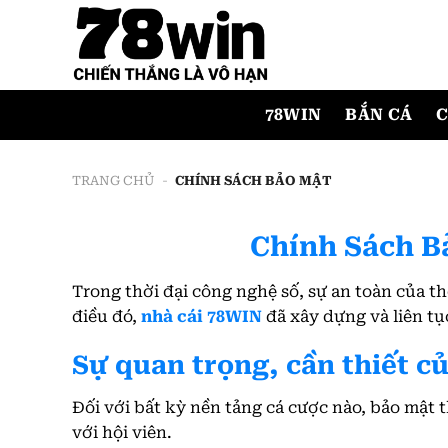
Bỏ
qua
nội
dung
78WIN
BẮN CÁ
C
TRANG CHỦ
-
CHÍNH SÁCH BẢO MẬT
Chính Sách B
Trong thời đại công nghệ số, sự an toàn của t
điều đó,
nhà cái 78WIN
đã xây dựng và liên t
Sự quan trọng, cần thiết c
Đối với bất kỳ nền tảng cá cược nào, bảo mật t
với hội viên.