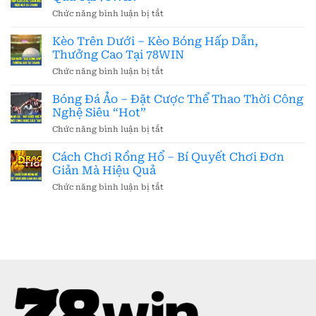
Xu
ở
Chức năng bình luận bị tắt
–
Kèo
Trò
Chấp
Kèo Trên Dưới – Kèo Bóng Hấp Dẫn,
Chơi
0.25
Giải
Thưởng Cao Tại 78WIN
Là
Trí
ở
Chức năng bình luận bị tắt
Gì,
Kết
Kèo
Cách
Hợp
Trên
Bóng Đá Ảo – Đặt Cược Thể Thao Thời Công
Đọc
Săn
Dưới
Kèo
Nghệ Siêu “Hot”
Thưởng
–
Hiệu
Hấp
ở
Chức năng bình luận bị tắt
Kèo
Quả
Dẫn
Bóng
Bóng
Tại
Đá
Cách Chơi Rồng Hổ – Bí Quyết Chơi Đơn
Hấp
78WIN
Ảo
Dẫn,
Giản Mà Hiệu Quả
–
Thưởng
ở
Chức năng bình luận bị tắt
Đặt
Cao
Cách
Cược
Tại
Chơi
Thể
78WIN
Rồng
Thao
Hổ
Thời
–
Công
Bí
Nghệ
Quyết
Siêu
Chơi
“Hot”
Đơn
Giản