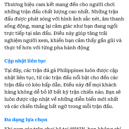
Thương hiệu cam kết mang đến cho người chơi
những trận đấu chất lượng cao nhất. Những trận
đấu được phát sóng với hình ảnh sắc nét, âm thanh
sống động, mang lại cảm giác như bạn đang ngồi
trực tiếp tại sân đấu. Điều này giúp tăng trải
nghiệm người xem, khiến bạn cảm thấy gần gũi và
thực tế hơn với từng pha hành động
Cập nhật liên tục
Tại đây, các trận đá gà Philippines luôn được cập
nhật liên tục, từ các trận đấu nổi bật cho đến các
trận đấu có kèo hấp dẫn. Điều này để mọi khách
hàng không dễ bỏ lỡ bất kỳ trận chiến nào. Bạn sẽ
luôn được cập nhật về những diễn biến mới nhất
và các chiến thắng bất ngờ trong mỗi trận đấu.
Đa dạng lựa chọn