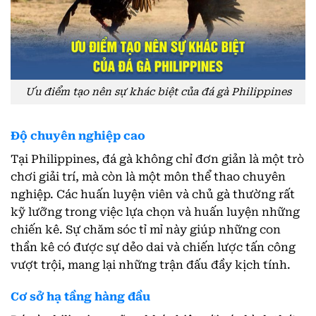
Ưu điểm tạo nên sự khác biệt của đá gà Philippines
Độ chuyên nghiệp cao
Tại Philippines, đá gà không chỉ đơn giản là một trò
chơi giải trí, mà còn là một môn thể thao chuyên
nghiệp. Các huấn luyện viên và chủ gà thường rất
kỹ lưỡng trong việc lựa chọn và huấn luyện những
chiến kê. Sự chăm sóc tỉ mỉ này giúp những con
thần kê có được sự dẻo dai và chiến lược tấn công
vượt trội, mang lại những trận đấu đầy kịch tính.
Cơ sở hạ tầng hàng đầu