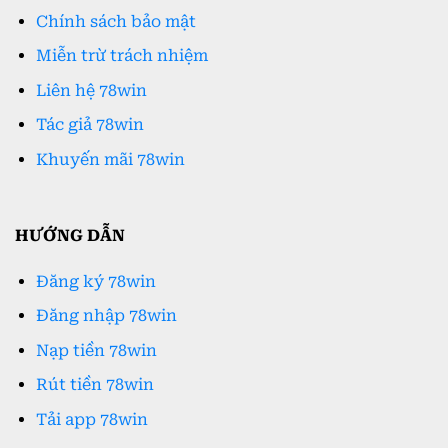
Chính sách bảo mật
Miễn trừ trách nhiệm
Liên hệ 78win
Tác giả 78win
Khuyến mãi 78win
HƯỚNG DẪN
Đăng ký 78win
Đăng nhập 78win
Nạp tiền 78win
Rút tiền 78win
Tải app 78win