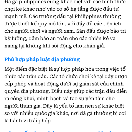
Đá gà philippines cũng khác biệt với các hình thức
chọi kê khác nhờ vào cơ sở hạ tầng được đầu tư
mạnh mẽ. Các trường đấu tại Philippines thường
được thiết kế quy mô lớn, với đầy đủ các tiện ích
cho người chơi và người xem. Sân đấu được bảo trì
kỹ lưỡng, đảm bảo an toàn cho các chiến kê và
mang lại không khí sôi động cho khán giả.
Phù hợp pháp luật địa phương
Một điểm đặc biệt là sự hợp pháp hóa trong việc tổ
chức các trận đấu. Các tổ chức chọi kê tại đây được
cấp phép và hoạt động dưới sự giám sát của chính
quyền địa phương. Điều này giúp các trận đấu diễn
ra công khai, minh bạch và tạo sự yên tâm cho
người tham gia. Đây là yếu tố làm nên sự khác biệt
so với nhiều quốc gia khác, nơi đá gà thường bị coi
là hành vi trái phép.