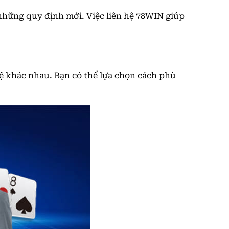
c những quy định mới. Việc liên hệ 78WIN giúp
hệ khác nhau. Bạn có thể lựa chọn cách phù