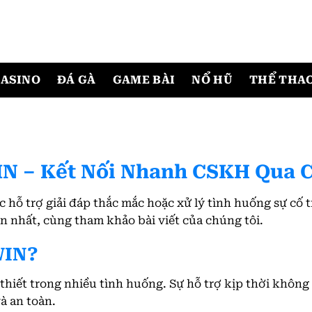
ASINO
ĐÁ GÀ
GAME BÀI
NỔ HŨ
THỂ THA
IN – Kết Nối Nhanh CSKH Qua C
 hỗ trợ giải đáp thắc mắc hoặc xử lý tình huống sự cố t
n nhất, cùng tham khảo bài viết của chúng tôi.
WIN?
thiết trong nhiều tình huống. Sự hỗ trợ kịp thời không 
à an toàn.