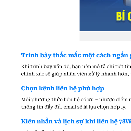
Trình bày thắc mắc một cách ngắn 
Khi trình bày vấn đề, bạn nên mô tả chi tiết 
chính xác sẽ giúp nhân viên xử lý nhanh hơn, t
Chọn kênh liên hệ phù hợp
Mỗi phương thức liên hệ có ưu – nhược điểm ri
thông tin đầy đủ, email sẽ là lựa chọn hợp lý.
Kiên nhẫn và lịch sự khi liên hệ 78