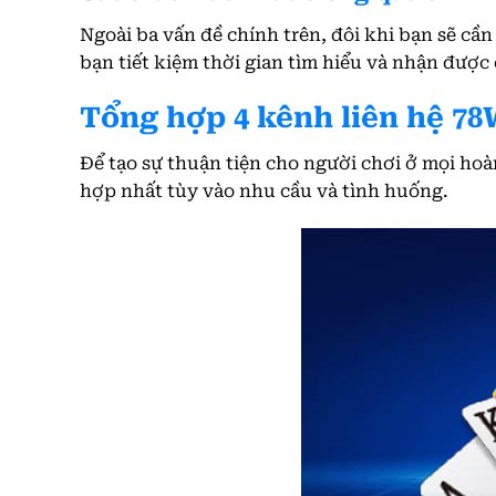
Ngoài ba vấn đề chính trên, đôi khi bạn sẽ cần
bạn tiết kiệm thời gian tìm hiểu và nhận được c
Tổng hợp 4 kênh liên hệ 7
Để tạo sự thuận tiện cho người chơi ở mọi hoà
hợp nhất tùy vào nhu cầu và tình huống.