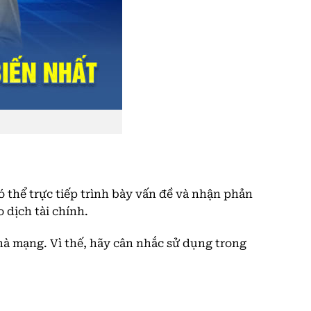
 thể trực tiếp trình bày vấn đề và nhận phản
 dịch tài chính.
nhà mạng. Vì thế, hãy cân nhắc sử dụng trong