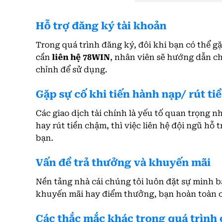
Hỗ trợ đăng ký tài khoản
Trong quá trình đăng ký, đôi khi bạn có thể g
cần
liên hệ 78WIN
, nhân viên sẽ hướng dẫn ch
chỉnh để sử dụng.
Gặp sự cố khi tiến hành nạp/ rút ti
Các giao dịch tài chính là yếu tố quan trọng n
hay rút tiền chậm, thì việc liên hệ đội ngũ hỗ
bạn.
Vấn đề trả thưởng và khuyến mãi
Nền tảng nhà cái chúng tôi luôn đặt sự minh b
khuyến mãi hay điểm thưởng, bạn hoàn toàn có
Các thắc mắc khác trong quá trình 