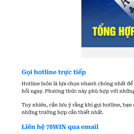
Gọi hotline trực tiếp
Hotline luôn là lựa chọn nhanh chóng nhất để 
hồi ngay. Phương thức này phù hợp với những t
Tuy nhiên, cần lưu ý rằng khi gọi hotline, bạn
những trường hợp cần thiết nhất.
Liên hệ 78WIN qua email