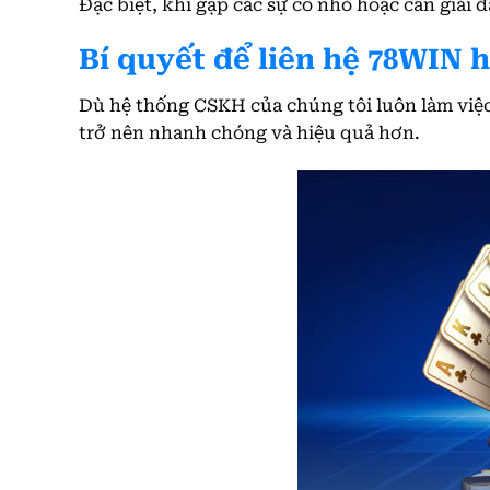
Đặc biệt, khi gặp các sự cố nhỏ hoặc cần giải 
Bí quyết để liên hệ 78WIN 
Dù hệ thống CSKH của chúng tôi luôn làm việc 
trở nên nhanh chóng và hiệu quả hơn.