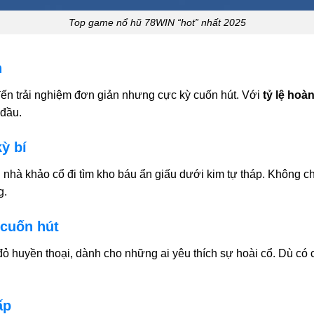
Top game nổ hũ 78WIN “hot” nhất 2025
n
n trải nghiệm đơn giản nhưng cực kỳ cuốn hút. Với
tỷ lệ hoàn
 đầu.
ỳ bí
nhà khảo cổ đi tìm kho báu ẩn giấu dưới kim tự tháp. Không c
g.
 cuốn hút
7 đỏ huyền thoại, dành cho những ai yêu thích sự hoài cổ. Dù có 
ấp