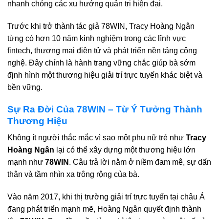
nhanh chóng các xu hướng quản trị hiện đại.
Trước khi trở thành tác giả 78WIN, Tracy Hoàng Ngân
từng có hơn 10 năm kinh nghiệm trong các lĩnh vực
fintech, thương mại điện tử và phát triển nền tảng công
nghệ. Đây chính là hành trang vững chắc giúp bà sớm
định hình một thương hiệu giải trí trực tuyến khác biệt và
bền vững.
Sự Ra Đời Của 78WIN – Từ Ý Tưởng Thành
Thương Hiệu
Không ít người thắc mắc vì sao một phụ nữ trẻ như
Tracy
Hoàng Ngân
lại có thể xây dựng một thương hiệu lớn
mạnh như
78WIN
. Câu trả lời nằm ở niềm đam mê, sự dấn
thân và tầm nhìn xa trông rộng của bà.
Vào năm 2017, khi thị trường giải trí trực tuyến tại châu Á
đang phát triển mạnh mẽ, Hoàng Ngân quyết định thành