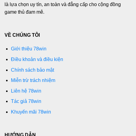
là lựa chọn uy tín, an toàn và đẳng cấp cho cộng đồng
game thủ đam mê.
VỀ CHÚNG TÔI
Giới thiệu 78win
Điều khoản và điều kiện
Chính sách bảo mật
Miễn trừ trách nhiệm
Liên hệ 78win
Tác giả 78win
Khuyến mãi 78win
HƯỚNG DẪN