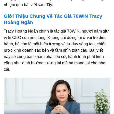
nhiệm qua bài viết sau đây.
Giới Thiệu Chung Về Tác Giả 78WIN Tracy
Hoàng Ngân
Tracy Hoàng Ngân chính là tác giả 78WIN, người nắm giữ
vị trí CEO của nền tảng. Không chỉ dừng lại ở vai trò điều
hành, bà còn là một biểu tượng về tư duy sáng tạo, chiến
lược kinh doanh sắc bén và tầm nhìn toàn cầu. Bài viết
này sẽ cùng bạn khám phá tiểu sử, hành trình phát triển
cũng như định hướng tương lai mà bà mang lại cho nhà
cái.