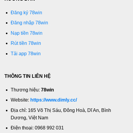
Đăng ký 78win
Đăng nhập 78win
Nạp tiền 78win
Rút tiền 78win
Tải app 78win
THÔNG TIN LIÊN HỆ
Thương hiệu:
78win
Website:
https://www.dimly.cc/
Địa chỉ: 165 Võ Thị Sáu, Đông Hoà, Dĩ An, Bình
Dương, Việt Nam
Điện thoại: 0968 992 031